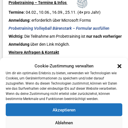
Probetraining – Termine & Infos
Termine:
04.02., 10.06., 16.09., 25.11. (4× pro Jahr)
Anmeldung:
erforderlich über Microsoft Forms
P
robetraining Volleyball Bärenstark – Formular ausfüllen
Wichtig:
Die Teilnahme am Probetraining ist
nur nach vorheriger
Anmeldung
über den Link möglich.
Weitere Anfragen & Kontakt
mike.schoening@tsv-ehningen.de
oder 0176 62951318
Cookie-Zustimmung verwalten
Wir freuen uns auf dich!
Um dir ein optimales Erlebnis zu bieten, verwenden wir Technologien wie
Cookies, um Geräteinformationen zu speichern und/oder darauf
Trainingszeiten:
zuzugreifen. Wenn du diesen Technologien zustimmst, können wir Daten
wie das Surfverhalten oder eindeutige IDs auf dieser Website verarbeiten.
Wenn du deine Zustimmung nicht erteilst oder zurückziehst, können
Mittwoch, 20:00 – 22:00
bestimmte Merkmale und Funktionen beeinträchtigt werden.
Akzeptieren
Erwachsenen Training
Ablehnen
Schalkwiesenhalle 1, Ehningen