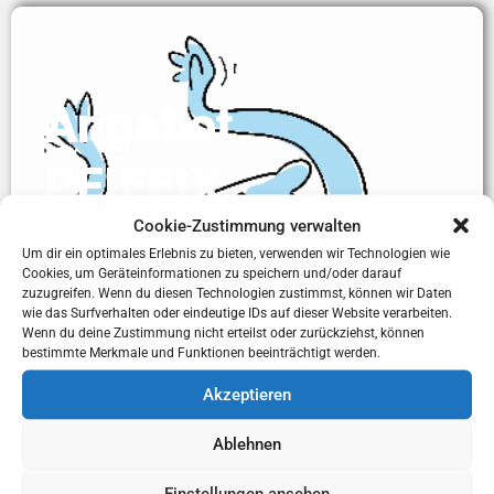
Angebot
PFIFFIX
Cookie-Zustimmung verwalten
Um dir ein optimales Erlebnis zu bieten, verwenden wir Technologien wie
Cookies, um Geräteinformationen zu speichern und/oder darauf
zuzugreifen. Wenn du diesen Technologien zustimmst, können wir Daten
wie das Surfverhalten oder eindeutige IDs auf dieser Website verarbeiten.
Pfiffix ist ein Gesundheitsförderungsprogramm mit dem Kinder
Wenn du deine Zustimmung nicht erteilst oder zurückziehst, können
bestimmte Merkmale und Funktionen beeinträchtigt werden.
für
Sport und Bewegung
und für eine
gesunde Lebensführung
begeistert
wer-den. Es richtet sich an Schülerinnen und Schüler
Akzeptieren
der 1. bis 4. Klasse und deren Eltern. Dabei stehen Spaß und
Ablehnen
Bewegung im Mittelpunkt.
Infos und Angebot
Einstellungen ansehen