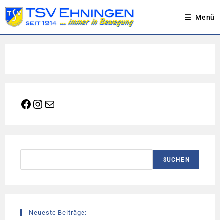
Menü
Zum
Inhalt
springen
Facebook
Instagram
E-Mail
Suchen
SUCHEN
Neueste Beiträge: