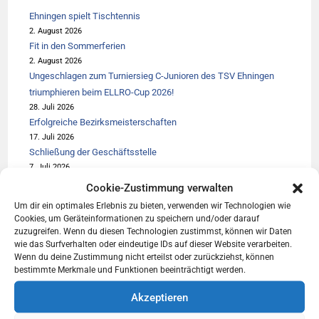
Ehningen spielt Tischtennis
2. August 2026
Fit in den Sommerferien
2. August 2026
Ungeschlagen zum Turniersieg C-Junioren des TSV Ehningen
triumphieren beim ELLRO-Cup 2026!
28. Juli 2026
Erfolgreiche Bezirksmeisterschaften
17. Juli 2026
Schließung der Geschäftsstelle
7. Juli 2026
Erfolgreiche Teilnahme am Kampf um den Würmtalpokal in Weil
Cookie-Zustimmung verwalten
der Stadt
Um dir ein optimales Erlebnis zu bieten, verwenden wir Technologien wie
6. Juli 2026
Cookies, um Geräteinformationen zu speichern und/oder darauf
Wir suchen Dich… als Übungsleiter/-in fürs Kinderturnen
zuzugreifen. Wenn du diesen Technologien zustimmst, können wir Daten
5. Juli 2026
wie das Surfverhalten oder eindeutige IDs auf dieser Website verarbeiten.
Wenn du deine Zustimmung nicht erteilst oder zurückziehst, können
Erfolgreiche Teilnahme am Sprintercup mit Übernachtung im
bestimmte Merkmale und Funktionen beeinträchtigt werden.
Freibad Kirchheim
29. Juni 2026
Akzeptieren