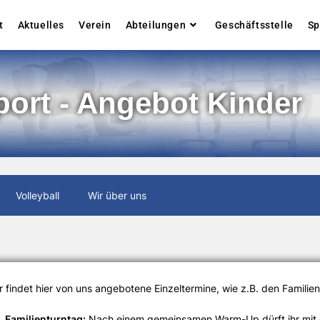
t
Aktuelles
Verein
Abteilungen
Geschäftsstelle
Sp
port - Angebot Kinder
Volleyball
Wir über uns
hr findet hier von uns angebotene Einzeltermine, wie z.B. den Familie
Familienturntag:
Nach einem gemeinsamen Warm-Up dürft ihr mit e