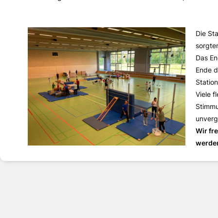
Die Sta
sorgte
Das En
Ende d
Statio
Viele f
Stimmu
unverg
Wir fr
werde