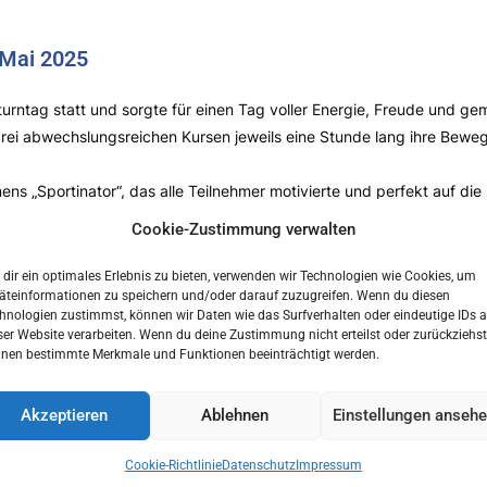
 Mai 2025
rntag statt und sorgte für einen Tag voller Energie, Freude und ge
rei abwechslungsreichen Kursen jeweils eine Stunde lang ihre Beweg
 „Sportinator“, das alle Teilnehmer motivierte und perfekt auf die
ttelpunkt, die mit vielfältigen Stationen zum Klettern, Balancieren
Cookie-Zustimmung verwalten
sforderungen, die sie gemeinsam mit ihren Familien meisterten.
dir ein optimales Erlebnis zu bieten, verwenden wir Technologien wie Cookies, um
äteinformationen zu speichern und/oder darauf zuzugreifen. Wenn du diesen
hnologien zustimmst, können wir Daten wie das Surfverhalten oder eindeutige IDs a
ser Website verarbeiten. Wenn du deine Zustimmung nicht erteilst oder zurückziehst
nen bestimmte Merkmale und Funktionen beeinträchtigt werden.
Akzeptieren
Ablehnen
Einstellungen anseh
Cookie-Richtlinie
Datenschutz
Impressum