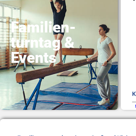
Familien-
turntag &
Events
K