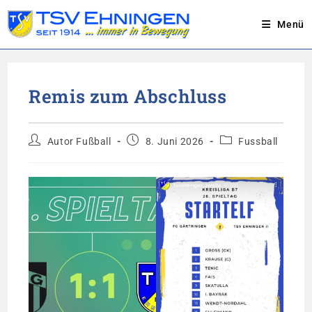
Menü
Zum
Inhalt
Remis zum Abschluss
springen
Beitrags-
Beitrag
Beitrags-
Autor Fußball
8. Juni 2026
Fussball
Autor:
veröffentlicht:
Kategorie: