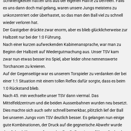
Schwierigkeiten hatten uns aus der eigenen Hälfte zu befreien. Falls
es uns dann doch mal gelang, waren unsere Jungs meistens zu
unkonzentriert oder überhastet, so das man den Ball viel zu schnell
wieder verloren hat.
Der Gastgeber drückte zwar enorm, aber es blieb glücklicherweise zur
Halbzeit nur bei der 1:0 Führung.
Nach einer kurzen aufweckenden Kabinenansprache, war man zu
Beginn der Halbzeit auf Wiedergutmachung aus. Unser TSV kam
zwar nun etwas besser ins Spiel, aber leider ohne nennenswerte
Torchancen zu kreieren.
Auf der Gegenseitige war es unserem Torspieler zu verdanken der bei
einer 1:1 Situation mit einem tollen Reflex dafür sorgte, dass es beim
1:0 Rückstand blieb.
Nach 45. min wechselte unser TSV dann viermal. Das
Mittelfeldzentrum und die beiden Aussenbahnen wurden neu besetzt.
Dies machte sich auch sehr schnell bemerkbar, plötzlich lief der Ball
bei unseren Jungs vom TSV deutlich besser. Es gelangen nun einige
gute Kombinationen, der Druck auf die gegnerische Abwehr wurde