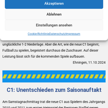
Spiel mit vielen hochkarätigen TSV-Torchancen rächte sich eine alte
Akzeptieren
Fußballweisheit.
Ablehnen
Wer seine Chancen nicht nutzt, verliert am Ende das Spiel. Der Gegner
schoss in Summe 3x auf das Ehninger Tor, während unsere Jungs
Einstellungen ansehen
zahlreiche Chancen ungenutzt verstreichen ließen.
Aus 3 Chancen markierte der Gegner 2 Tore. Wir konnten den Platz
Cookie-Richtlinie
Datenschutz
Impressum
leider nur 1x im Netz platzieren. Am Ende steht dann eine
unglückliche 1-2 Niederlage. Aber die Art, wie die neue C1 beginnt,
Fußball zu spielen, begeistert durchaus die Zuschauer. Auf dieser
Leistung lässt sich für die kommenden Spiele aufbauen.
Ehningen, 11.10.2024
C1: Unentschieden zum Saisonauftakt
Am Samstagnachmittag trat die neue C1 aus Spielern des Jahrgangs
2010 und 2011 zum ersten Heimspiel der Regionen Staffel gegen