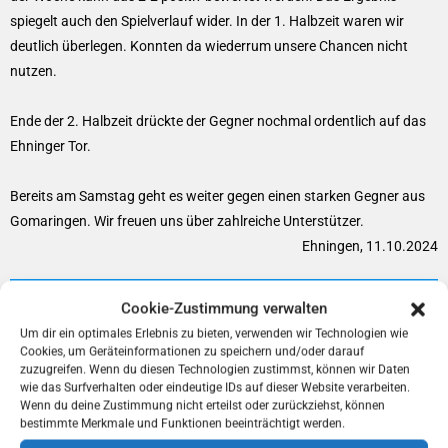
spiegelt auch den Spielverlauf wider. In der 1. Halbzeit waren wir
deutlich überlegen. Konnten da wiederrum unsere Chancen nicht
nutzen.
Ende der 2. Halbzeit drückte der Gegner nochmal ordentlich auf das
Ehninger Tor.
Bereits am Samstag geht es weiter gegen einen starken Gegner aus
Gomaringen. Wir freuen uns über zahlreiche Unterstützer.
Ehningen, 11.10.2024
Cookie-Zustimmung verwalten
Um dir ein optimales Erlebnis zu bieten, verwenden wir Technologien wie
Cookies, um Geräteinformationen zu speichern und/oder darauf
C1: Bitte Niederlage gegen Tübingens
zuzugreifen. Wenn du diesen Technologien zustimmst, können wir Daten
U15
wie das Surfverhalten oder eindeutige IDs auf dieser Website verarbeiten.
Wenn du deine Zustimmung nicht erteilst oder zurückziehst, können
bestimmte Merkmale und Funktionen beeinträchtigt werden.
Letzten Samstag war die U15 aus Tübingen bei uns zu Gast. In einem