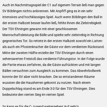
Auch im Nachmittagsspiel der C1 auf eigenem Terrain ließ man gegen
SV Böblingen nichts anbrennen. Mit Anpfiff ging es in ein sehr
intensives und hochklassiges Spiel. Auch wenn Böblingen den Ball in
der ersten Halbzeit besser laufen ließ, fehlte ihnen die Zielstrebigkeit.
Der TSV Ehningen gewann mit einer geschlossenen
Mannschaftsleistung die Bälle und spielte sehr zielstrebig in Richtung
gegnerisches Tor. So rettete in der ersten Halbzeit sowohl ein Latten-
als auch ein Pfostenkracher die Gäste vor dem verdienten Rückstand.
Mitte der zweiten Hälfte erzielte der TSV Ehningen durch einen
sehenswerten Freistoß das verdiente Führungstor. In der Folge wurde
die Partie etwas zerfahren, da die Gäste aufrückten und mit langen
Bällen versuchten zum Ausgleich zu kommen. Das Abwehrbollwerk
konnte der SV aber nicht knacken. Die so entstandenen Räume
wussten die die Hausherren gekonnt zu nutzen. Nach einem
Doppelschlag stand es am Ende 3:0 für den TSV Ehningen. Dies
bedeutete den vierten Sieg im vierten Spiel.
So kann es für die C-Jugend weitergehen! Auf geht’s