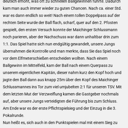
deutlich erhöht, was oft zu schnellen Ballgewinnen führte. Dadurch
kam man auch immer wieder zu guten Chancen. Nach ca. einer Std.
war es dann endlich so weit! Nach einem tollen Doppelpass auf der
rechten Seite wurde der Ball flach, scharf, quer auf den 2. Pfosten
gespielt, den ersten Versuch konnte der Maichinger Schlussmann
noch parieren, aber der Nachschuss war dann unhaltbar drin zum
1:1. Das Spiel hatte sich nun endgültig gewandelt, unsere Jungs
übernahmen die Kontrolle und man merkte, dass Sie das Spiel noch
vor dem Elfmeterschießen entscheiden wollten. Nach einem
Ballgewinn im Mittelfeld, kam der Ball nach einem Querpass zu
unserem eigentlichen Kapitän, dieser nahm kurz den Kopf hoch und
jagte den Ball dann aus knapp 25m über den Kopf des Maichinger
Schlussmannes ins Tor zum viel umjubelten 2:1 für unseren TSV. Mit
dem letzten Mut der Verzweiflung kamen die Gastgeber nochmals
auf, aber unsere Jungs verteidigten die Führung bis zum Schluss.
Am Ende war es der erste Pflichtspielsieg und der Einzug in die 3.
Pokalrunde.
Nun heißt es, sich auch in den Punktspielen mal mit einem Sieg zu