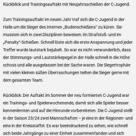
Rückblick und Trainingsauftakt mit Neujahrsschießen der C-Jugend.
Zum Trainingsauftakt im neuen Jahr traf sich die C-Jugend in der
Halle um die Sieger des internen „Budenschießens“ zu küren. Sie
mussten sich in zwei Disziplinen beweisen: im Strafstoß- und im
„Penalty“-Schießen. Schnell löste sich die erste Anspannung und jeder
Treffer wurde lautstark bejubelt. So war es nicht verwunderlich, dass
der Stimmungs- und Lautstärkepegel in der Halle schnell in die Höhe
schoss und alle ausgelassen bei der Sache waren. Die Siegertrophäe
mit vielen kleinen süßen Überraschungen teilten die Sieger gerne mit
dem gesamten Team.
Rückblick: Der Auftakt im Sommer der neu formierten C-Jugend war
ein Trainings- und Spielerwochenende, damit sich alle Spieler besser
kennenlernten und auf die Hinrunde vorbereiteten. Die C-Jugend stellt
in der Saison 23/24 zwei Mannschaften – je eine in der Regionen- und
eine in der Kreisstaffel. Es war beeindruckend zu sehen, wie schnell
sich beide Jahrgänge zu einer Einheit zusammenfanden und sich