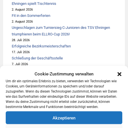
Ehningen spielt Tischtennis
2. August 2026
Fit in den Sommerferien
2. August 2026
Ungeschlagen zum Turniersieg C-Junioren des TSV Ehningen
triumphieren beim ELLRO-Cup 2026!
28. Juli 2026
Erfolgreiche Bezirksmeisterschaften
17. Juli 2026
Schließung der Geschäftsstelle
7. Juli 2026
Erfolgreiche Teilnahme am Kampf um den Würmtalpokal in Weil
Cookie-Zustimmung verwalten
der Stadt
Um dir ein optimales Erlebnis zu bieten, verwenden wir Technologien wie
6. Juli 2026
Cookies, um Geräteinformationen zu speichern und/oder darauf
Wir suchen Dich… als Übungsleiter/-in fürs Kinderturnen
zuzugreifen. Wenn du diesen Technologien zustimmst, können wir Daten
5. Juli 2026
wie das Surfverhalten oder eindeutige IDs auf dieser Website verarbeiten.
Erfolgreiche Teilnahme am Sprintercup mit Übernachtung im
Wenn du deine Zustimmung nicht erteilst oder zurückziehst, können
bestimmte Merkmale und Funktionen beeinträchtigt werden.
Freibad Kirchheim
29. Juni 2026
Akzeptieren