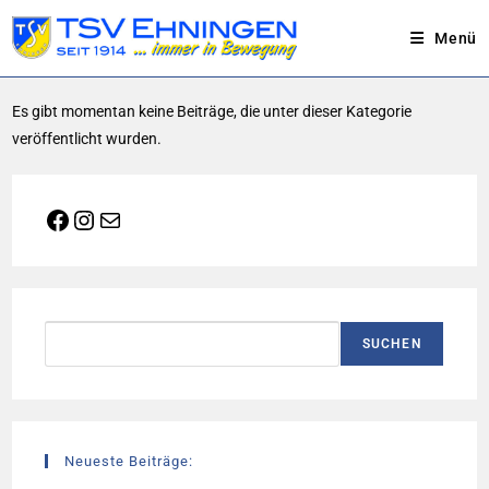
Menü
Zum
Es gibt momentan keine Beiträge, die unter dieser Kategorie
Inhalt
veröffentlicht wurden.
springen
Facebook
Instagram
E-Mail
Suchen
SUCHEN
Neueste Beiträge: