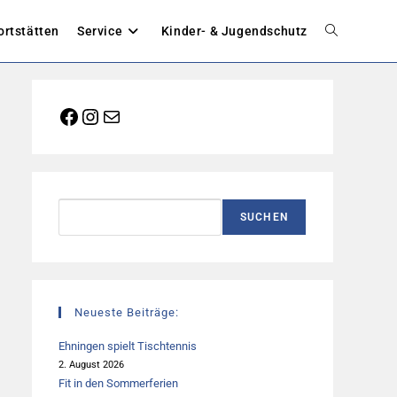
ortstätten
Service
Kinder- & Jugendschutz
Website-
Suche
Facebook
Instagram
E-Mail
umschalten
Suchen
SUCHEN
Neueste Beiträge:
Ehningen spielt Tischtennis
2. August 2026
Fit in den Sommerferien