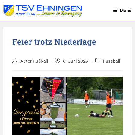
Menü
Zum
Inhalt
Feier trotz Niederlage
springen
Beitrags-
Beitrag
Beitrags-
Autor Fußball
6. Juni 2026
Fussball
Autor:
veröffentlicht:
Kategorie: