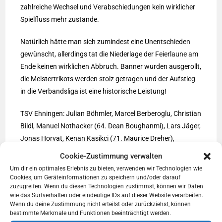
zahlreiche Wechsel und Verabschiedungen kein wirklicher
Spielfluss mehr zustande.
Natürlich hätte man sich zumindest eine Unentschieden
gewünscht, allerdings tat die Niederlage der Feierlaune am
Ende keinen wirklichen Abbruch. Banner wurden ausgerollt,
die Meistertrikots werden stolz getragen und der Aufstieg
in die Verbandsliga ist eine historische Leistung!
TSV Ehningen: Julian Böhmler, Marcel Berberoglu, Christian
Bildl, Manuel Nothacker (64. Dean Boughanmi), Lars Jäger,
Jonas Horvat, Kenan Kasikci (71. Maurice Dreher),
Mustafa Avci, Tino Dannecker (87. Mustafa Görkem),
Cookie-Zustimmung verwalten
Gabriel Körtge Corral (84. Mikail Dagli), Gökhan Akyüz
Um dir ein optimales Erlebnis zu bieten, verwenden wir Technologien wie
(84.Daren Tchomangouo).
Cookies, um Geräteinformationen zu speichern und/oder darauf
zuzugreifen. Wenn du diesen Technologien zustimmst, können wir Daten
wie das Surfverhalten oder eindeutige IDs auf dieser Website verarbeiten.
Wenn du deine Zustimmung nicht erteilst oder zurückziehst, können
bestimmte Merkmale und Funktionen beeinträchtigt werden.
DAS KÖNNTE DIR AUCH GEFALLEN