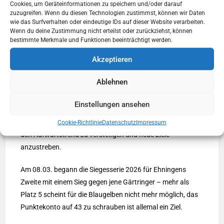
FC Gärtringen – TSV Ehningen II (Sonntag, 15:00 h)
Cookies, um Geräteinformationen zu speichern und/oder darauf
zuzugreifen. Wenn du diesen Technologien zustimmst, können wir Daten
wie das Surfverhalten oder eindeutige IDs auf dieser Website verarbeiten.
Nun ist es also doch noch passiert, die erste Niederlage im
Wenn du deine Zustimmung nicht erteilst oder zurückziehst, können
Jahr 2026 im vorletzten Spiel. Dass das gegen den
bestimmte Merkmale und Funktionen beeinträchtigt werden.
Tabellenführer passiert ist, und auch noch
Akzeptieren
ergebnistechnisch mit 1:2 recht knapp, zeigt nochmal auf,
wie stark das Team die Spiele bisher bestritten hat.
Ablehnen
Gleichzeitig ist es Ansporn, das letzte Spiel zu gewinnen
Einstellungen ansehen
und dann in der neuen Runde 26/27 in der Vorrunde so zu
performen, wie bis jetzt in diesem Jahr! Das Ziel muss sein,
Cookie-Richtlinie
Datenschutz
Impressum
den Aufwärtstrend zu verstetigen und neue Ziele
anzustreben.
Am 08.03. begann die Siegesserie 2026 für Ehningens
Zweite mit einem Sieg gegen jene Gärtringer – mehr als
Platz 5 scheint für die Blaugelben nicht mehr möglich, das
Punktekonto auf 43 zu schrauben ist allemal ein Ziel.