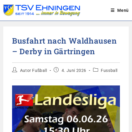
Menü
Zum
Inhalt
Busfahrt nach Waldhausen
springen
– Derby in Gärtringen
Beitrags-
Beitrag
Beitrags-
Autor Fußball
4. Juni 2026
Fussball
Autor:
veröffentlicht:
Kategorie: