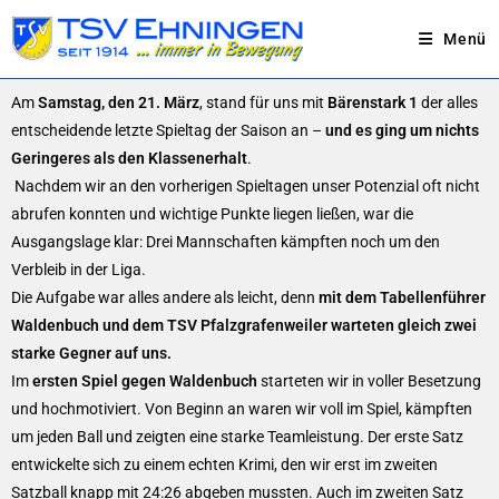
Menü
Am
Samstag, den 21. März
, stand für uns mit
Bärenstark 1
der alles
entscheidende letzte Spieltag der Saison an –
und es ging um nichts
Geringeres als den Klassenerhalt
.
Nachdem wir an den vorherigen Spieltagen unser Potenzial oft nicht
abrufen konnten und wichtige Punkte liegen ließen, war die
Ausgangslage klar: Drei Mannschaften kämpften noch um den
Verbleib in der Liga.
Die Aufgabe war alles andere als leicht, denn
mit dem Tabellenführer
Waldenbuch und dem TSV Pfalzgrafenweiler warteten gleich zwei
starke Gegner auf uns.
Im
ersten Spiel gegen Waldenbuch
starteten wir in voller Besetzung
und hochmotiviert. Von Beginn an waren wir voll im Spiel, kämpften
um jeden Ball und zeigten eine starke Teamleistung. Der erste Satz
entwickelte sich zu einem echten Krimi, den wir erst im zweiten
Satzball knapp mit 24:26 abgeben mussten. Auch im zweiten Satz