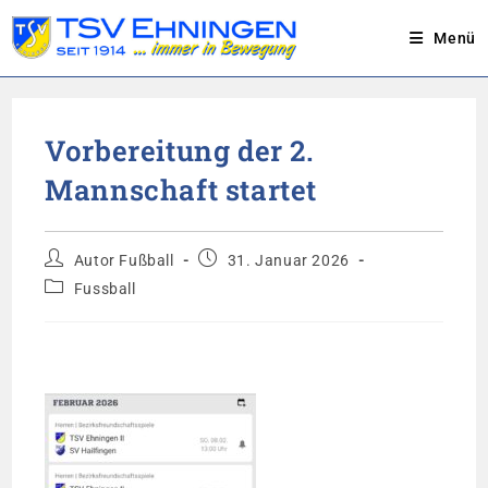
Menü
Zum
Inhalt
Vorbereitung der 2.
springen
Mannschaft startet
Beitrags-
Beitrag
Autor Fußball
31. Januar 2026
Autor:
veröffentlicht:
Beitrags-
Fussball
Kategorie: