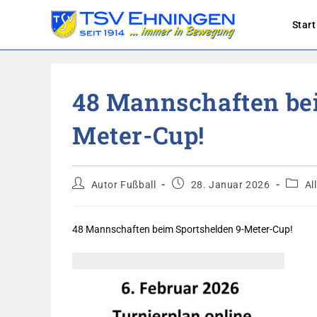
Start
Zum
Inhalt
48 Mannschaften be
springen
Meter-Cup!
Beitrags-
Beitrag
Beitra
Autor Fußball
28. Januar 2026
Al
Autor:
veröffentlicht:
Katego
48 Mannschaften beim Sportshelden 9-Meter-Cup!