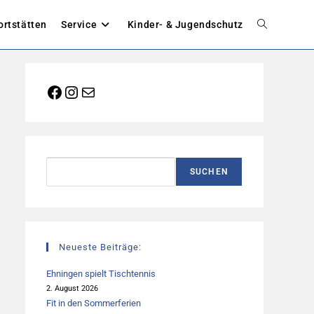
ortstätten
Service
Kinder- & Jugendschutz
Website-
Suche
Facebook
Instagram
E-Mail
umschalten
Suchen
SUCHEN
Neueste Beiträge:
Ehningen spielt Tischtennis
2. August 2026
Fit in den Sommerferien