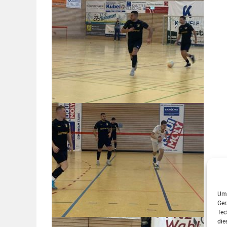
Um 
Ger
Tec
die