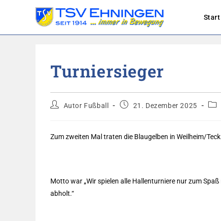
Start
Zum
Inhalt
Turniersieger
springen
Beitrags-
Beitrag
Bei
Autor Fußball
21. Dezember 2025
Autor:
veröffentlicht:
Kat
Zum zweiten Mal traten die Blaugelben in Weilheim/Teck
Motto war „Wir spielen alle Hallenturniere nur zum Spaß m
abholt.“