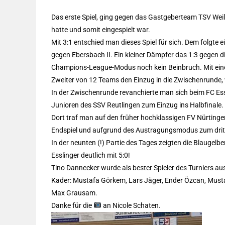
Das erste Spiel, ging gegen das Gastgeberteam TSV Weilh
hatte und somit eingespielt war.
Mit 3:1 entschied man dieses Spiel für sich. Dem folgte 
gegen Ebersbach II. Ein kleiner Dämpfer das 1:3 gegen d
Champions-League-Modus noch kein Beinbruch. Mit einem
Zweiter von 12 Teams den Einzug in die Zwischenrunde,
In der Zwischenrunde revanchierte man sich beim FC Essli
Junioren des SSV Reutlingen zum Einzug ins Halbfinale.
Dort traf man auf den früher hochklassigen FV Nürtingen
Endspiel und aufgrund des Austragungsmodus zum dritt
In der neunten (!) Partie des Tages zeigten die Blaugelb
Esslinger deutlich mit 5:0!
Tino Dannecker wurde als bester Spieler des Turniers au
Kader: Mustafa Görkem, Lars Jäger, Ender Özcan, Mustaf
Max Grausam.
Danke für die
an Nicole Schaten.