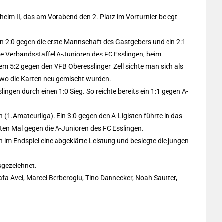
eim II, das am Vorabend den 2. Platz im Vorturnier belegt
ein 2:0 gegen die erste Mannschaft des Gastgebers und ein 2:1
ie Verbandsstaffel A-Junioren des FC Esslingen, beim
 5:2 gegen den VFB Oberesslingen Zell sichte man sich als
 wo die Karten neu gemischt wurden.
ngen durch einen 1:0 Sieg. So reichte bereits ein 1:1 gegen A-
 (1.Amateurliga). Ein 3:0 gegen den A-Ligisten führte in das
en Mal gegen die A-Junioren des FC Esslingen.
en im Endspiel eine abgeklärte Leistung und besiegte die jungen
sgezeichnet.
a Avci, Marcel Berberoglu, Tino Dannecker, Noah Sautter,