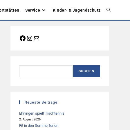
ortstätten
Service
Kinder- & Jugendschutz
Website-
Suche
Facebook
Instagram
E-Mail
umschalten
Suchen
SUCHEN
Neueste Beiträge:
Ehningen spielt Tischtennis
2. August 2026
Fit in den Sommerferien