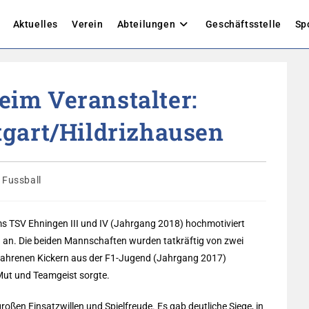
Aktuelles
Verein
Abteilungen
Geschäftsstelle
Sp
beim Veranstalter:
gart/Hildrizhausen
trags-
Fussball
egorie:
s TSV Ehningen III und IV (Jahrgang 2018) hochmotiviert
 an. Die beiden Mannschaften wurden tatkräftig von zwei
rfahrenen Kickern aus der F1-Jugend (Jahrgang 2017)
 Mut und Teamgeist sorgte.
roßen Einsatzwillen und Spielfreude. Es gab deutliche Siege, in