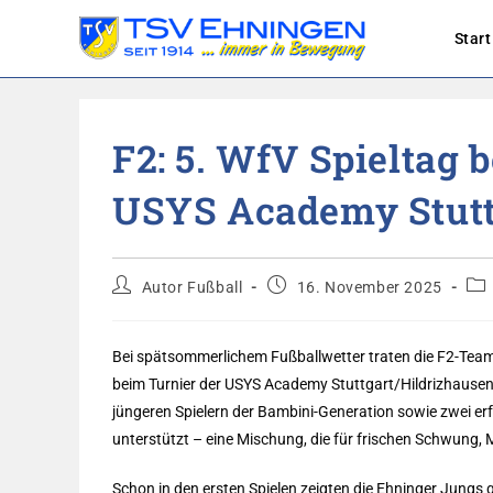
Start
Zum
Inhalt
F2: 5. WfV Spieltag 
springen
USYS Academy Stutt
Beitrags-
Beitrag
Bei
Autor Fußball
16. November 2025
Autor:
veröffentlicht:
Kat
Bei spätsommerlichem Fußballwetter traten die F2-Team
beim Turnier der USYS Academy Stuttgart/Hildrizhausen
jüngeren Spielern der Bambini-Generation sowie zwei e
unterstützt – eine Mischung, die für frischen Schwung,
Schon in den ersten Spielen zeigten die Ehninger Jungs g