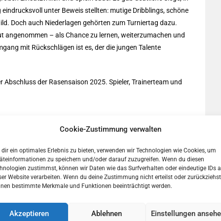
eindrucksvoll unter Beweis stellten: mutige Dribblings, schöne
ld. Doch auch Niederlagen gehörten zum Turniertag dazu.
gut angenommen – als Chance zu lernen, weiterzumachen und
gang mit Rückschlägen ist es, der die jungen Talente
r Abschluss der Rasensaison 2025. Spieler, Trainerteam und
Cookie-Zustimmung verwalten
t es nun unter dem Hallendach weiter – bereit für neue
llmomente.
dir ein optimales Erlebnis zu bieten, verwenden wir Technologien wie Cookies, um
äteinformationen zu speichern und/oder darauf zuzugreifen. Wenn du diesen
hnologien zustimmst, können wir Daten wie das Surfverhalten oder eindeutige IDs a
ser Website verarbeiten. Wenn du deine Zustimmung nicht erteilst oder zurückziehst
nen bestimmte Merkmale und Funktionen beeinträchtigt werden.
Akzeptieren
Ablehnen
Einstellungen anseh