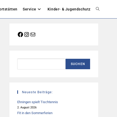
ortstätten
Service
Kinder- & Jugendschutz
Website-
Suche
Facebook
Instagram
E-Mail
umschalten
Suchen
SUCHEN
Neueste Beiträge:
Ehningen spielt Tischtennis
2. August 2026
Fit in den Sommerferien