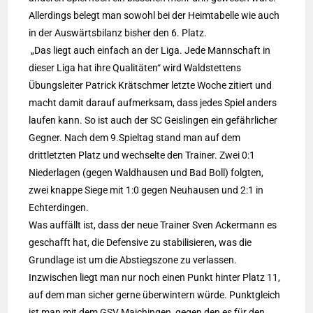
Allerdings belegt man sowohl bei der Heimtabelle wie auch
in der Auswärtsbilanz bisher den 6. Platz.
„Das liegt auch einfach an der Liga. Jede Mannschaft in
dieser Liga hat ihre Qualitäten“ wird Waldstettens
Übungsleiter Patrick Krätschmer letzte Woche zitiert und
macht damit darauf aufmerksam, dass jedes Spiel anders
laufen kann. So ist auch der SC Geislingen ein gefährlicher
Gegner. Nach dem 9.Spieltag stand man auf dem
drittletzten Platz und wechselte den Trainer. Zwei 0:1
Niederlagen (gegen Waldhausen und Bad Boll) folgten,
zwei knappe Siege mit 1:0 gegen Neuhausen und 2:1 in
Echterdingen.
Was auffällt ist, dass der neue Trainer Sven Ackermann es
geschafft hat, die Defensive zu stabilisieren, was die
Grundlage ist um die Abstiegszone zu verlassen.
Inzwischen liegt man nur noch einen Punkt hinter Platz 11,
auf dem man sicher gerne überwintern würde. Punktgleich
ist man mit dem GSV Maichingen, gegen den es für den