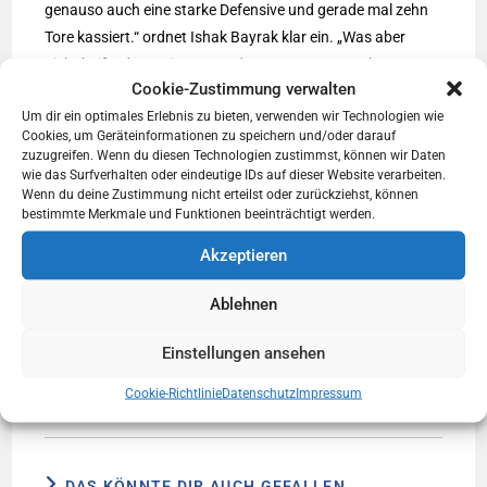
genauso auch eine starke Defensive und gerade mal zehn
Tore kassiert.“ ordnet Ishak Bayrak klar ein. „Was aber
nicht heißt, dass wir uns vor dem Gegner verstecken
Cookie-Zustimmung verwalten
müssen. Radnik ist ganz klar der Favorit. Die müssen, weil
Um dir ein optimales Erlebnis zu bieten, verwenden wir Technologien wie
sie ihre Serie weiter fortsetzen wollen. Wir müssen gar nicht
Cookies, um Geräteinformationen zu speichern und/oder darauf
so sehr wie in den letzten zwei Spielen und können daher
zuzugreifen. Wenn du diesen Technologien zustimmst, können wir Daten
befreit aufspielen. Da ist auf jeden Fall was zu holen vor
wie das Surfverhalten oder eindeutige IDs auf dieser Website verarbeiten.
Wenn du deine Zustimmung nicht erteilst oder zurückziehst, können
allem auch, weil wir uns während der Vorbereitung grad
bestimmte Merkmale und Funktionen beeinträchtigt werden.
gegen solche Gegner eher einfacher getan haben. D.h.,
Akzeptieren
wenn der Gegner das Spiel macht und wir dagegen
arbeiten. Wir werden auf jeden Fall schauen, dass wir in der
Ablehnen
Defensive stabiler und stärker dastehen und nach vorne
erst mal abwarten. Dann schauen wir was dabei
Einstellungen ansehen
rauskommt.“ kündigt er eine nicht wirklich überraschende
Taktik an.
Cookie-Richtlinie
Datenschutz
Impressum
DAS KÖNNTE DIR AUCH GEFALLEN