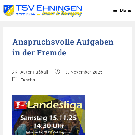
Menü
Zum
Inhalt
Anspruchsvolle Aufgaben
springen
in der Fremde
Beitrags-
Beitrag
Autor Fußball
13. November 2025
Autor:
veröffentlicht:
Beitrags-
Fussball
Kategorie: