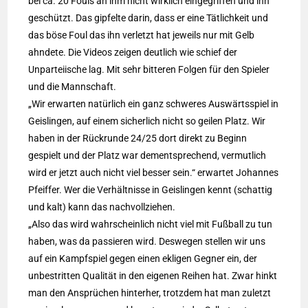
bei ca. 20 Fouls an ihm nicht wirklich eingegriffen und ihn
geschützt. Das gipfelte darin, dass er eine Tätlichkeit und
das böse Foul das ihn verletzt hat jeweils nur mit Gelb
ahndete. Die Videos zeigen deutlich wie schief der
Unparteiische lag. Mit sehr bitteren Folgen für den Spieler
und die Mannschaft.
„Wir erwarten natürlich ein ganz schweres Auswärtsspiel in
Geislingen, auf einem sicherlich nicht so geilen Platz. Wir
haben in der Rückrunde 24/25 dort direkt zu Beginn
gespielt und der Platz war dementsprechend, vermutlich
wird er jetzt auch nicht viel besser sein.“ erwartet Johannes
Pfeiffer. Wer die Verhältnisse in Geislingen kennt (schattig
und kalt) kann das nachvollziehen.
„Also das wird wahrscheinlich nicht viel mit Fußball zu tun
haben, was da passieren wird. Deswegen stellen wir uns
auf ein Kampfspiel gegen einen ekligen Gegner ein, der
unbestritten Qualität in den eigenen Reihen hat. Zwar hinkt
man den Ansprüchen hinterher, trotzdem hat man zuletzt