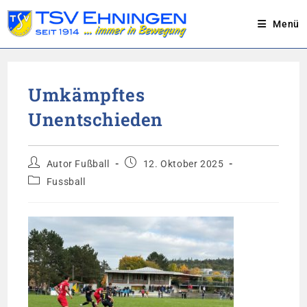
Menü
Zum
Inhalt
Umkämpftes
springen
Unentschieden
Beitrags-
Beitrag
Autor Fußball
12. Oktober 2025
Autor:
veröffentlicht:
Beitrags-
Fussball
Kategorie: