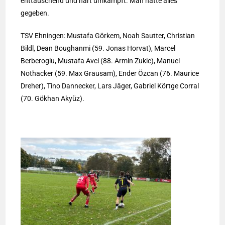
enttäuschend und hart umkämpft. Man hatte alles
gegeben.
TSV Ehningen: Mustafa Görkem, Noah Sautter, Christian
Bildl, Dean Boughanmi (59. Jonas Horvat), Marcel
Berberoglu, Mustafa Avci (88. Armin Zukic), Manuel
Nothacker (59. Max Grausam), Ender Özcan (76. Maurice
Dreher), Tino Dannecker, Lars Jäger, Gabriel Körtge Corral
(70. Gökhan Akyüz).