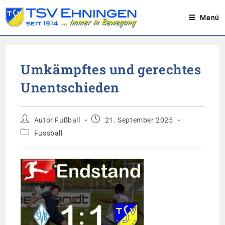
Menü
Zum
Inhalt
Umkämpftes und gerechtes
springen
Unentschieden
Beitrags-
Beitrag
Autor Fußball
21. September 2025
Autor:
veröffentlicht:
Beitrags-
Fussball
Kategorie: