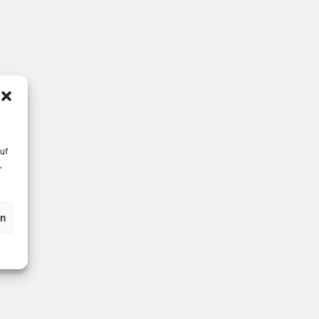
uf
,
en