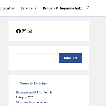
ortstätten
Service
Kinder- & Jugendschutz
Website-
Suche
Facebook
Instagram
E-Mail
umschalten
Suchen
SUCHEN
Neueste Beiträge:
Ehningen spielt Tischtennis
2. August 2026
Fit in den Sommerferien