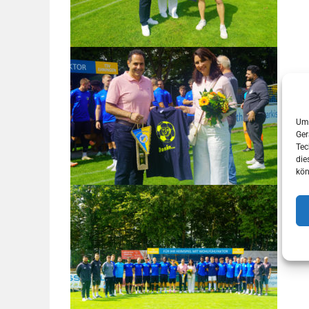
Um 
Ger
Tec
die
kön