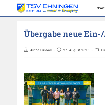
Start
Zum
Inhalt
Übergabe neue Ein-
springen
Beitrags-
Beitrag
Beitra
Autor Fußball
27. August 2025
Fu
Autor:
veröffentlicht:
Katego