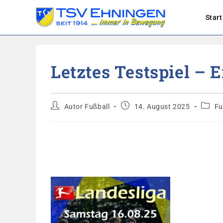
Start
Zum
Inhalt
Letztes Testspiel – 
springen
Beitrags-
Beitrag
Beitra
Autor Fußball
14. August 2025
Fu
Autor:
veröffentlicht:
Katego