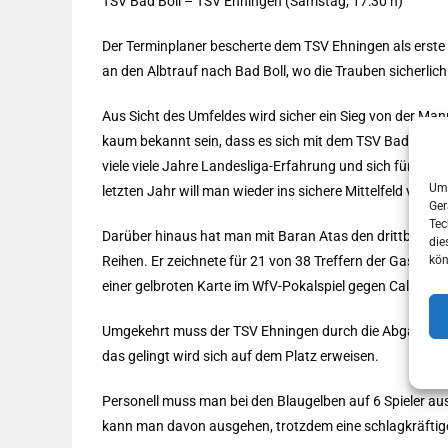
TSV Bad Boll – TSV Ehningen (Samstag, 17:30 h)
Der Terminplaner bescherte dem TSV Ehningen als erste 
an den Albtrauf nach Bad Boll, wo die Trauben sicherli
Aus Sicht des Umfeldes wird sicher ein Sieg von der Man
kaum bekannt sein, dass es sich mit dem TSV Bad Boll u
viele viele Jahre Landesliga-Erfahrung und sich für die
Um 
letzten Jahr will man wieder ins sichere Mittelfeld vorst
Ger
Tec
Darüber hinaus hat man mit Baran Atas den drittbesten T
die
Reihen. Er zeichnete für 21 von 38 Treffern der Gastgeb
kön
einer gelbroten Karte im WfV-Pokalspiel gegen Calcio Le
Umgekehrt muss der TSV Ehningen durch die Abgänge fast 
das gelingt wird sich auf dem Platz erweisen.
Personell muss man bei den Blaugelben auf 6 Spieler au
kann man davon ausgehen, trotzdem eine schlagkräftige