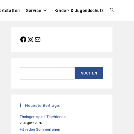
ortstätten
Service
Kinder- & Jugendschutz
Website-
Suche
Facebook
Instagram
E-Mail
umschalten
Suchen
SUCHEN
Neueste Beiträge:
Ehningen spielt Tischtennis
2. August 2026
Fit in den Sommerferien