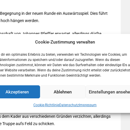
Begegnung in der neuen Runde ein Auswärtsspiel. Dies führt
ch hoch hängen werden.
nschaft von Johannes Pfeiffer erwartet, allerdings dürfte
m den Landesliga-Dino handelt. Man hat also im Verein bereits
Cookie-Zustimmung verwalten
se Saison viel vorgenommen. Nach dem 12. Tabellenplatz im
dir ein optimales Erlebnis zu bieten, verwenden wir Technologien wie Cookies, um
oßen.
äteinformationen zu speichern und/oder darauf zuzugreifen. Wenn du diesen
hnologien zustimmst, können wir Daten wie das Surfverhalten oder eindeutige IDs a
orjäger der letztjährigen Landesliga Saison in den eigenen
ser Website verarbeiten. Wenn du deine Zustimmung nicht erteilst oder zurückziehst
er verantwortlich. Allerdings wird er seiner Mannschaft wegen
nen bestimmte Merkmale und Funktionen beeinträchtigt werden.
infelden-Echterdingen fehlen.
Akzeptieren
Ablehnen
Einstellungen anseh
zwei Drittel der letztjährig erzielten 67 Tore ersetzen. Wie
Cookie-Richtlinie
Datenschutz
Impressum
s dem Kader aus verschiedenen Gründen verzichten, allerdings
 Truppe aufs Feld zu schicken.