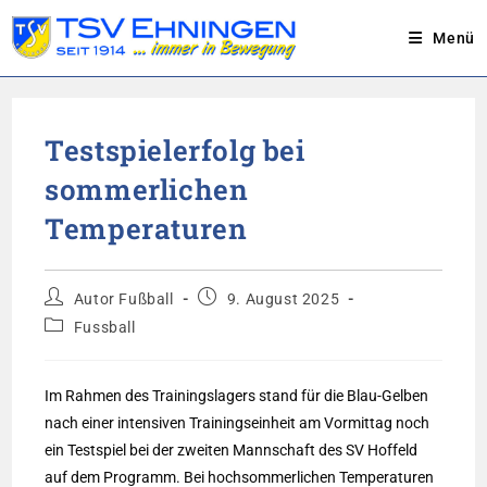
Menü
Zum
Inhalt
Testspielerfolg bei
springen
sommerlichen
Temperaturen
Beitrags-
Beitrag
Autor Fußball
9. August 2025
Autor:
veröffentlicht:
Beitrags-
Fussball
Kategorie:
Im Rahmen des Trainingslagers stand für die Blau-Gelben
nach einer intensiven Trainingseinheit am Vormittag noch
ein Testspiel bei der zweiten Mannschaft des SV Hoffeld
auf dem Programm. Bei hochsommerlichen Temperaturen