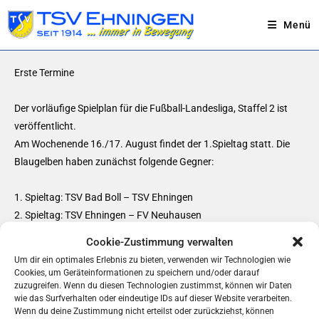
Menü
Erste Termine
Der vorläufige Spielplan für die Fußball-Landesliga, Staffel 2 ist
veröffentlicht.
Am Wochenende 16./17. August findet der 1.Spieltag statt. Die
Blaugelben haben zunächst folgende Gegner:
1. Spieltag: TSV Bad Boll – TSV Ehningen
2. Spieltag: TSV Ehningen – FV Neuhausen
3. Spieltag: TV Echterdingen – TSV Ehningen.
Cookie-Zustimmung verwalten
4. Spieltag: TSV Ehningen – TSV Bernhausen
Um dir ein optimales Erlebnis zu bieten, verwenden wir Technologien wie
Cookies, um Geräteinformationen zu speichern und/oder darauf
zuzugreifen. Wenn du diesen Technologien zustimmst, können wir Daten
Das sind alles namhafte Gegner für die es ab Beginn einer guten
wie das Surfverhalten oder eindeutige IDs auf dieser Website verarbeiten.
Form bedarf.
Wenn du deine Zustimmung nicht erteilst oder zurückziehst, können