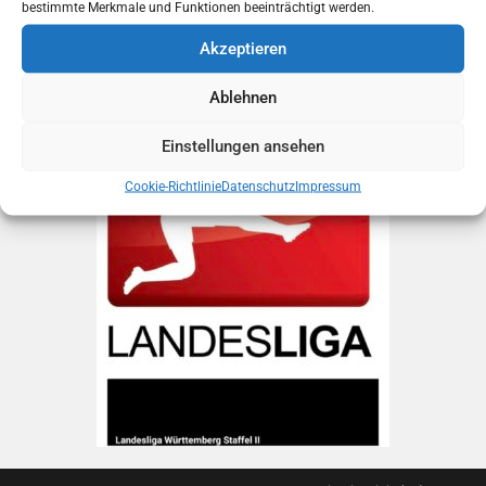
bestimmte Merkmale und Funktionen beeinträchtigt werden.
Am Samstag, 19. Juli (11 Uhr), findet in Geislingen der Staffeltag
Akzeptieren
statt, bei dem traditionell auch endgültige Spieltermine vereinbart
werden.
Ablehnen
Einstellungen ansehen
Cookie-Richtlinie
Datenschutz
Impressum