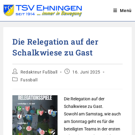
Menü
Zum
Inhalt
Die Relegation auf der
springen
Schalkwiese zu Gast
Beitrags-
Beitrag
Redakteur Fußball
16. Juni 2025
Autor:
veröffentlicht:
Beitrags-
Fussball
Kategorie:
Die Relegation auf der
Schalkwiese zu Gast.
Sowohl am Samstag, wie auch
am Sonntag geht es für die
beteiligten Teams in der ersten