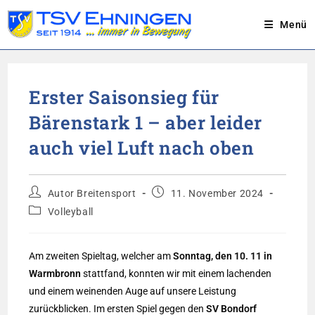
Menü
Zum
Inhalt
Erster Saisonsieg für
springen
Bärenstark 1 – aber leider
auch viel Luft nach oben
Beitrags-
Beitrag
Autor Breitensport
11. November 2024
Autor:
veröffentlicht:
Beitrags-
Volleyball
Kategorie:
Am zweiten Spieltag, welcher am
Sonntag, den 10. 11 in
Warmbronn
stattfand, konnten wir mit einem lachenden
und einem weinenden Auge auf unsere Leistung
zurückblicken. Im ersten Spiel gegen den
SV Bondorf